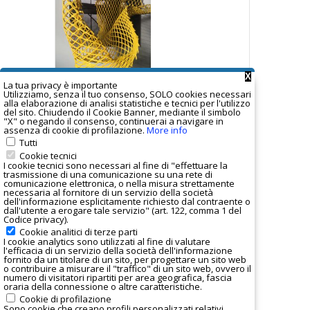
X
La tua privacy è important
e
Utilizziamo, senza il tuo consenso, SOLO cookies necessari
Mini Installazioni
alla elaborazione di analisi statistiche e tecnici per l'utilizzo
del sito. Chiudendo il Cookie Banner, mediante il simbolo
"X" o negando il consenso, continuerai a navigare in
assenza di cookie di profilazione.
More info
Tutti
Cookie tecnici
I cookie tecnici sono necessari al fine di "effettuare la
trasmissione di una comunicazione su una rete di
comunicazione elettronica, o nella misura strettamente
necessaria al fornitore di un servizio della società
dell'informazione esplicitamente richiesto dal contraente o
dall'utente a erogare tale servizio" (art. 122, comma 1 del
Codice privacy).
Cookie analitici di terze parti
PREVIOUS WORKS
I
cookie analytics
sono utilizzati al fine di valutare
2005 - 2017
l'efficacia di un servizio della società dell'informazione
fornito da un titolare di un sito, per progettare un sito web
o contribuire a misurare il "traffico" di un sito web, ovvero il
numero di visitatori ripartiti per area geografica, fascia
oraria della connessione o altre caratteristiche.
Cookie di profilazione
Sono cookie che creano profili personalizzati relativi